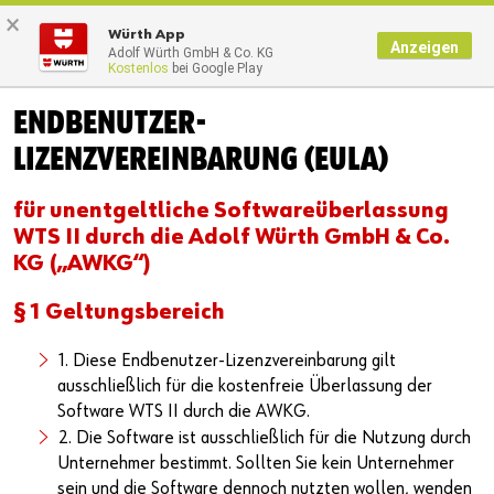
×
Würth App
Anzeigen
Adolf Würth GmbH & Co. KG
Kostenlos
bei Google Play
Startseite
Zurück
ENDBENUTZER-
Deutsch
LIZENZVEREINBARUNG (EULA)
English
für unentgeltliche Softwareüberlassung
WTS II durch die Adolf Würth GmbH & Co.
KG („AWKG“)
§ 1 Geltungsbereich
1. Diese Endbenutzer-Lizenzvereinbarung gilt
ausschließlich für die kostenfreie Überlassung der
Software WTS II durch die AWKG.
2. Die Software ist ausschließlich für die Nutzung durch
Unternehmer bestimmt. Sollten Sie kein Unternehmer
sein und die Software dennoch nutzten wollen, wenden